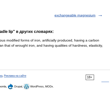
exchangeable magnesium
dle lip" в других словарях:
rious modified forms of iron, artificially produced, having a carbon
n that of wrought iron, and having qualities of hardness, elasticity,
ка
,
Реклама на сайте
18+
omla,
Drupal,
WordPress, MODx.