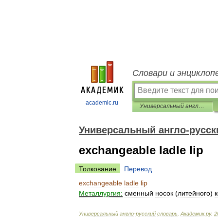
Словари и энциклоп
academic.ru
Универсальный англо-русский словарь
Универсальный англо-русск
exchangeable ladle lip
Толкование
Перевод
exchangeable
ladle
lip
Металлургия:
сменный
носок
(
литейного
)
Универсальный
англо
-
русский
словарь
.
Академик
.
ру
.
2