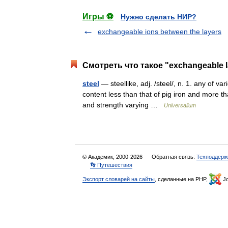
Игры ⚽
Нужно сделать НИР?
exchangeable ions between the layers
Смотреть что такое "exchangeable la
steel
— steellike, adj. /steel/, n. 1. any of va
content less than that of pig iron and more tha
and strength varying …
Universalium
© Академик, 2000-2026
Обратная связь:
Техподдерж
👣 Путешествия
Экспорт словарей на сайты
, сделанные на PHP,
Jo