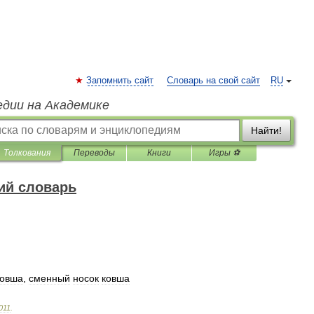
Запомнить сайт
Словарь на свой сайт
RU
едии на Академике
Найти!
Толкования
Переводы
Книги
Игры ⚽
ий словарь
ковша
,
сменный
носок
ковша
011
.